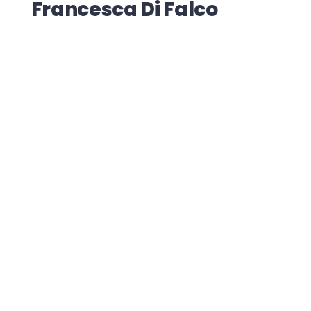
Francesca Di Falco
Basic
Alchimisti del Web