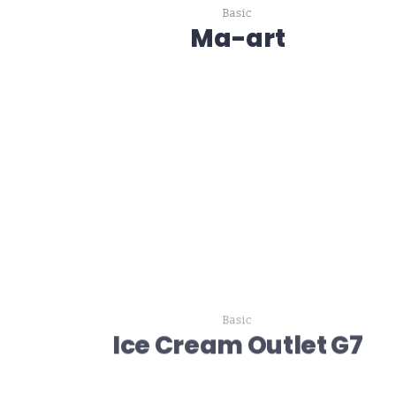
Basic
Ma-art
Basic
Ice Cream Outlet G7