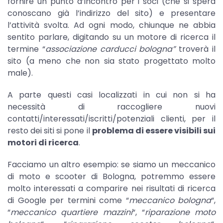
fornire un punto d’incontro per i soci (che si spera
conoscano già l’indirizzo del sito) e presentare
l’attività svolta. Ad ogni modo, chiunque ne abbia
sentito parlare, digitando su un motore di ricerca il
termine “
associazione carducci bologna”
troverà il
sito (a meno che non sia stato progettato molto
male).
A parte questi casi localizzati in cui non si ha
necessità di raccogliere nuovi
contatti/interessati/iscritti/potenziali clienti, per il
resto dei siti si pone il
problema di essere visibili sui
motori di ricerca
.
Facciamo un altro esempio: se siamo un meccanico
di moto e scooter di Bologna, potremmo essere
molto interessati a comparire nei risultati di ricerca
di Google per termini come “
meccanico bologna
“,
“
meccanico quartiere mazzini
“, “
riparazione moto