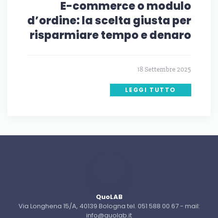
E-commerce o modulo
d’ordine: la scelta giusta per
risparmiare tempo e denaro
18 Settembre 2025
LEGGI TUTTO
QuoLAB
Via Longhena 15/A, 40139 Bologna tel. 051 588 00 67 - mail:
info@quolab.it