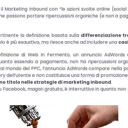
a il Marketing Inbound con “le azioni svolte online (socia
che possono portare ripercussioni organiche (e non a pagam
tinente la definizione basata sulla
differenziazione t
olo è più esaustiva, ma riesce anche ad includere una
cas
finizione di Web in Fermento, un annuncio AdWords ap
quanto essendo a pagamento, non ha ripercussioni orga
l mondo del PPC, l’annuncio AdWords compare nella pagina
ry dell’utente e non costituisce una forma di promozione 
eno titolo nelle strategie di marketing Inbound
.
 Facebook, magari gratuito, è interruttivo in quanto no