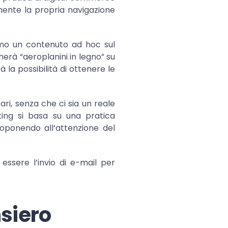
amente la propria navigazione
amo un contenuto ad hoc sul
herà “aeroplanini in legno” su
 la possibilità di ottenere le
ari, senza che ci sia un reale
ting si basa su una pratica
toponendo all’attenzione del
ssere l’invio di e-mail per
nsiero