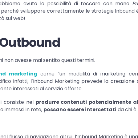
 abbiamo avuto la possibilità di toccare con mano
Pr
mo perchè sviluppare correttamente le strategie Inbound
tà sul web!
 Outbound
 non avesse mai sentito questi termini.
nd marketing
come “un modalità di marketing centr
ecifico infatti, l’Inbound Marketing prevede la creazione
nte interessati al servizio offerto.
ti consiste nel
produrre contenuti potenzialmente alli
ta immessi in rete,
possano essere intercettati
da chi è 
nel flusso di navigazione altrui, l’Inbound Marketing è un