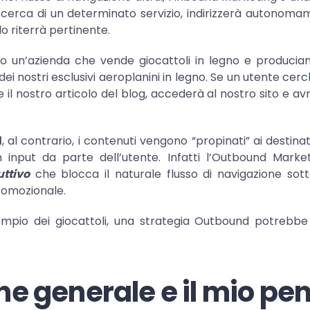
in cerca di un determinato servizio, indirizzerà autonom
lo riterrà pertinente.
 un’azienda che vende giocattoli in legno e produci
i nostri esclusivi aeroplanini in legno. Se un utente cerc
 il nostro articolo del blog, accederà al nostro sito e avrà
d
, al contrario, i contenuti vengono “propinati” ai destinat
input da parte dell’utente. Infatti l’Outbound Marke
uttivo
che blocca il naturale flusso di navigazione sot
romozionale.
pio dei giocattoli, una strategia Outbound potrebbe e
one generale e il mio pe